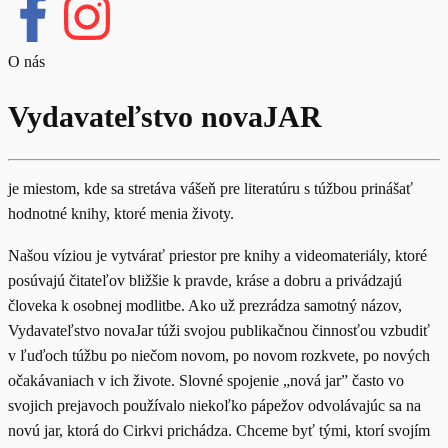
O nás
Vydavateľstvo novaJAR
je miestom, kde sa stretáva vášeň pre literatúru s túžbou prinášať
hodnotné knihy, ktoré menia životy.
Našou víziou je vytvárať priestor pre knihy a videomateriály, ktoré
posúvajú čitateľov bližšie k pravde, kráse a dobru a privádzajú
človeka k osobnej modlitbe. Ako už prezrádza samotný názov,
Vydavateľstvo novaJar túži svojou publikačnou činnosťou vzbudiť
v ľuďoch túžbu po niečom novom, po novom rozkvete, po nových
očakávaniach v ich živote. Slovné spojenie „nová jar” často vo
svojich prejavoch používalo niekoľko pápežov odvolávajúc sa na
novú jar, ktorá do Cirkvi prichádza. Chceme byť tými, ktorí svojím