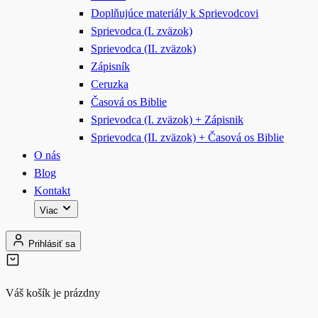
Doplňujúce materiály k Sprievodcovi
Sprievodca (I. zväzok)
Sprievodca (II. zväzok)
Zápisník
Ceruzka
Časová os Biblie
Sprievodca (I. zväzok) + Zápisnik
Sprievodca (II. zväzok) + Časová os Biblie
O nás
Blog
Kontakt
Viac
Prihlásiť sa
Váš košík je prázdny