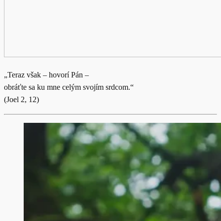
„Teraz však – hovorí Pán –
obráťte sa ku mne celým svojím srdcom.“
(Joel 2, 12)