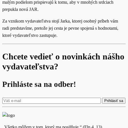
malým podielom prispievajú k tomu, aby v mnohých srdciach
prepukla nová JAR.
Za vznikom vydavateľstva stojí Jarka, ktorej osobný príbeh vám
radi predstavíme, pretože jej cesta je pevne spojená s hodnotami,
ktoré vydavateľstvo zastupuje.
Chcete vedieť o novinkách nášho
vydavateľstva?
Prihláste sa na odber!
„Všetko môžem v tom, ktorý ma posilňuje.“ (Flp 4, 13)