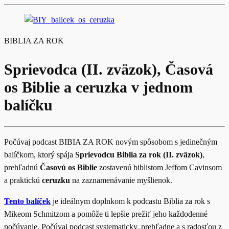
BIBLIA ZA ROK
Sprievodca (II. zväzok), Časová
os Biblie a ceruzka v jednom
balíčku
Počúvaj podcast BIBIA ZA ROK novým spôsobom s jedinečným
balíčkom, ktorý spája
Sprievodcu Biblia za rok (II. zväzok)
,
prehľadnú
Časovú os Biblie
zostavenú biblistom Jeffom Cavinsom
a praktickú
ceruzku
na zaznamenávanie myšlienok.
Tento balíček
je ideálnym doplnkom k podcastu Biblia za rok s
Mikeom Schmitzom a pomôže ti lepšie prežiť jeho každodenné
počúvanie. Počúvaj podcast systematicky, prehľadne a s radosťou z