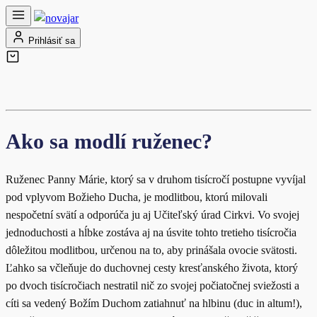
Prihlásiť sa
Ako sa modlí ruženec?
Ruženec Panny Márie, ktorý sa v druhom tisícročí postupne vyvíjal
pod vplyvom Božieho Ducha, je modlitbou, ktorú milovali
nespočetní svätí a odporúča ju aj Učiteľský úrad Cirkvi. Vo svojej
jednoduchosti a hĺbke zostáva aj na úsvite tohto tretieho tisícročia
dôležitou modlitbou, určenou na to, aby prinášala ovocie svätosti.
Ľahko sa včleňuje do duchovnej cesty kresťanského života, ktorý
po dvoch tisícročiach nestratil nič zo svojej počiatočnej sviežosti a
cíti sa vedený Božím Duchom zatiahnuť na hlbinu (duc in altum!),