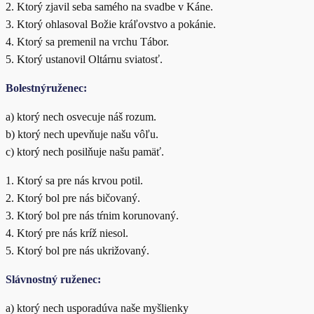
2. Ktorý zjavil seba samého na svadbe v Káne.
3. Ktorý ohlasoval Božie kráľovstvo a pokánie.
4. Ktorý sa premenil na vrchu Tábor.
5. Ktorý ustanovil Oltárnu sviatosť.
Bolestnýruženec:
a) ktorý nech osvecuje náš rozum.
b) ktorý nech upevňuje našu vôľu.
c) ktorý nech posilňuje našu pamäť.
1. Ktorý sa pre nás krvou potil.
2. Ktorý bol pre nás bičovaný.
3. Ktorý bol pre nás tŕnim korunovaný.
4. Ktorý pre nás kríž niesol.
5. Ktorý bol pre nás ukrižovaný.
Slávnostný ruženec:
a) ktorý nech usporadúva naše myšlienky