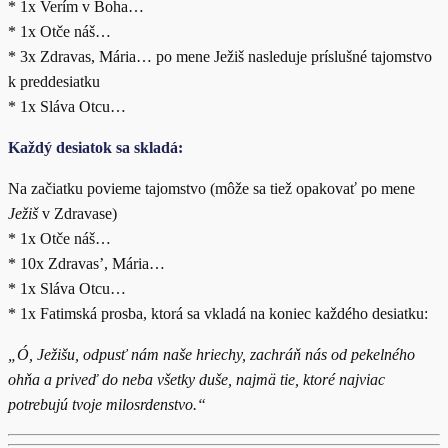
* 1x Verím v Boha…
* 1x Otče náš…
* 3x Zdravas, Mária… po mene Ježiš nasleduje príslušné tajomstvo
k preddesiatku
* 1x Sláva Otcu…
Každý desiatok sa skladá:
Na začiatku povieme tajomstvo (môže sa tiež opakovať po mene
Ježiš
v Zdravase)
* 1x Otče náš…
* 10x Zdravas’, Mária…
* 1x Sláva Otcu…
* 1x Fatimská prosba, ktorá sa vkladá na koniec každého desiatku:
„Ó, Ježišu, odpusť nám naše hriechy, zachráň nás od pekelného
ohňa a priveď do neba všetky duše, najmä tie, ktoré najviac
potrebujú tvoje milosrdenstvo.“