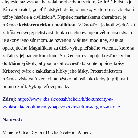
aby ešte raz vyznal, ba volal pred celým svetom, že Ježiš Kristus je
Pán a Spasiteľ, „cieľ ľudských dejín, ohnisko, v ktorom sa zbiehajú
túžby histórie a civilizácie“. Napriek mariánskemu charakteru je
ruženec
kristocentrickou modlitbou
. Vážnosťou jednotlivých častí
zahŕňa vo svojej celistvosti hĺbku celého evanjeliového posolstva a
je akoby jeho súhrnom. Je ozvenou Máriinej modlitby, stále sa
opakujúceho Magnifikatu za dielo vykupiteľského vtelenia, ktoré sa
začalo v jej panenskom lone. S ružencom vstupuje kresťanský ľud
do Máriinej školy, aby sa tu dal voviesť do kontemplácie krásy
Kristovej tváre a zakúšania hĺbky jeho lásky. Prostredníctvom
ruženca získavajú veriaci množstvo milostí, ako keby ju prijímali
priamo z rúk Vykupiteľovej matky.
Zdroj:
https://www.kbs.sk/obsah/sekcia/h/dokumenty-a-
vyhlasenia/p/dokumenty-papezov/c/rosarium-virginis-mariae
Na úvod:
V mene Otca i Syna i Ducha Svätého. Amen.