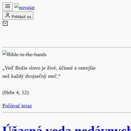
Prihlásiť sa
„Veď Božie slovo je živé, účinné a ostrejšie
než každý dvojsečný meč.“
(Hebr 4, 12)
Počúvať teraz
Úžasná veda nedávnych 