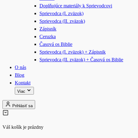
Doplňujúce materiály k Sprievodcovi
Sprievodca (I. zväzok)
Sprievodca (II. zväzok)
Zápisník
Ceruzka
Časová os Biblie
Sprievodca (I. zväzok) + Zápisnik
Sprievodca (II. zväzok) + Časová os Biblie
O nás
Blog
Kontakt
Viac
Prihlásiť sa
Váš košík je prázdny