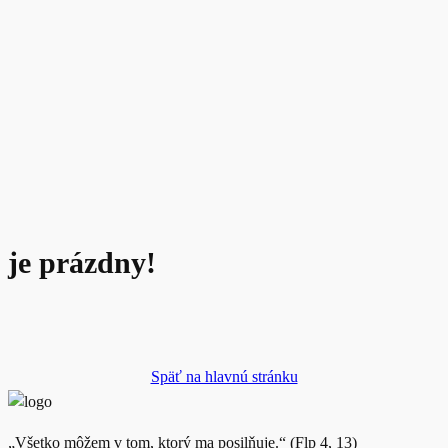
je prázdny!
Späť na hlavnú stránku
„Všetko môžem v tom, ktorý ma posilňuje.“ (Flp 4, 13)