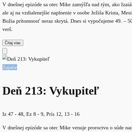
V dnešnej epizóde sa otec Mike zamýšľa nad tým, ako Izaiáš
ale aj na vzdialenejšie naplnenie v osobe Ježiša Krista, M
Božia prítomnosť neraz skrytá. Dnes si vypočujeme 49. – 50.
verš.
Čítaj viac
Zajatie
Deň 213: Vykupiteľ
Iz 47 - 48, Ez 8 - 9, Prís 12, 13 - 16
V dnešnej epizóde sa otec Mike venuje proroctvu o súde na