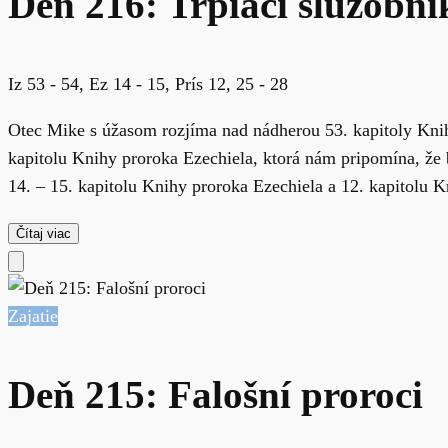
Deň 216: Trpiaci služobní
Iz 53 - 54, Ez 14 - 15, Prís 12, 25 - 28
Otec Mike s úžasom rozjíma nad nádherou 53. kapitoly Knih
kapitolu Knihy proroka Ezechiela, ktorá nám pripomína, že 
14. – 15. kapitolu Knihy proroka Ezechiela a 12. kapitolu Kn
Čítaj viac
Zajatie
Deň 215: Falošní proroci