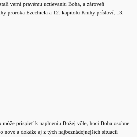
stali verní pravému uctievaniu Boha, a zároveň
hy proroka Ezechiela a 12. kapitolu Knihy prísloví, 13. –
ko môže prispieť k naplneniu Božej vôle, hoci Boha osobne
o nové a dokáže aj z tých najbeznádejnejších situácií