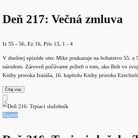
Deň 217: Večná zmluva
Iz 55 - 56, Ez 16, Prís 13, 1 - 4
V dnešnej epizóde otec Mike poukazuje na bohatstvo 55. a 
národom. Zároveň počúvame príbeh o tom, ako Boh vo svojom
Knihy proroka Izaiáša, 16. kapitolu Knihy proroka Ezechiela 
Čítaj viac
Zajatie