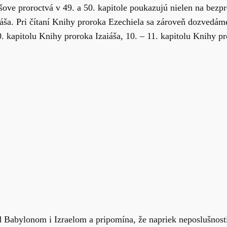
ove proroctvá v 49. a 50. kapitole poukazujú nielen na bezpr
esiáša. Pri čítaní Knihy proroka Ezechiela sa zároveň dozved
 kapitolu Knihy proroka Izaiáša, 10. – 11. kapitolu Knihy pro
d Babylonom i Izraelom a pripomína, že napriek neposlušnost