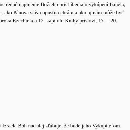
ostredné naplnenie Božieho prisľúbenia o vykúpení Izraela,
áme, ako Pánova sláva opustila chrám a ako aj nám môže byť
roka Ezechiela a 12. kapitolu Knihy prísloví, 17. – 20.
i Izraela Boh naďalej sľubuje, že bude jeho Vykupiteľom.