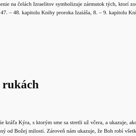
ie na čelách Izraelitov symbolizuje zármutok tých, ktorí zo
. – 48. kapitolu Knihy proroka Izaiáša, 8. – 9. kapitolu Kni
h rukách
 kráľa Kýra, s ktorým sme sa stretli už včera, a ukazuje, a
ený od Božej milosti. Zároveň nám ukazuje, že Boh robí všetk