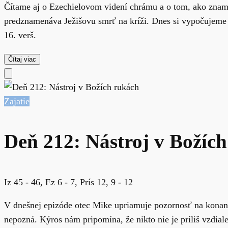
Čítame aj o Ezechielovom videní chrámu a o tom, ako znamen
predznamenáva Ježišovu smrť na kríži. Dnes si vypočujeme 47
16. verš.
Čítaj viac
Zajatie
Deň 212: Nástroj v Božíc
Iz 45 - 46, Ez 6 - 7, Prís 12, 9 - 12
V dnešnej epizóde otec Mike upriamuje pozornosť na konanie
nepozná. Kýros nám pripomína, že nikto nie je príliš vzdial