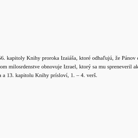
56. kapitoly Knihy proroka Izaiáša, ktoré odhaľujú, že Páno
 milosrdenstve obnovuje Izrael, ktorý sa mu spreneveril ak
a 13. kapitolu Knihy prísloví, 1. – 4. verš.