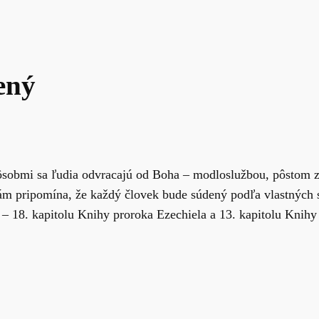
ený
ôsobmi sa ľudia odvracajú od Boha – modloslužbou, pôstom 
ám pripomína, že každý človek bude súdený podľa vlastných s
– 18. kapitolu Knihy proroka Ezechiela a 13. kapitolu Knihy p