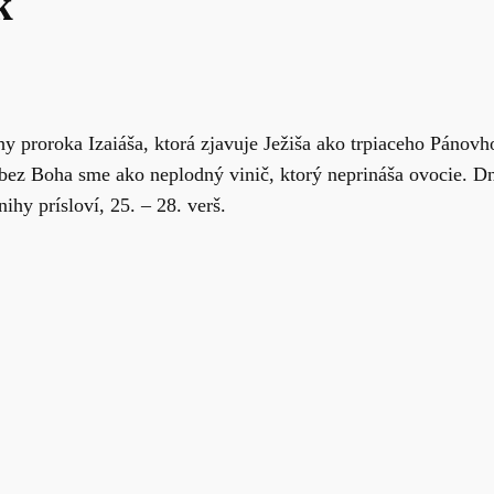
k
y proroka Izaiáša, ktorá zjavuje Ježiša ako trpiaceho Pánov
bez Boha sme ako neplodný vinič, ktorý neprináša ovocie. Dn
ihy prísloví, 25. – 28. verš.