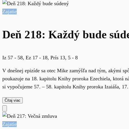
Zajatie
Deň 218: Každý bude súd
Iz 57 - 58, Ez 17 - 18, Prís 13, 5 - 8
V dnešnej epizíde sa otec Mike zamýšľa nad tým, akými sp
poukazuje na 18. kapitolu Knihy proroka Ezechiela, ktorá n
si vypočujeme 57. – 58. kapitolu Knihy proroka Izaiáša, 17. 
Čítaj viac
Zajatie