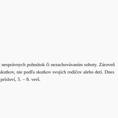
z nesprávnych pohnútok či nezachovávaním soboty. Zároveň
kutkov, nie podľa skutkov svojich rodičov alebo detí. Dnes
rísloví, 5. – 8. verš.