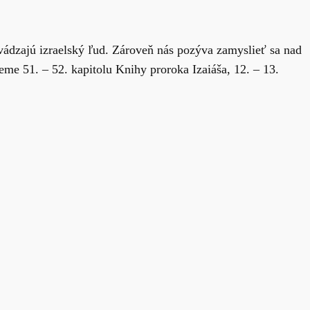
vádzajú izraelský ľud. Zároveň nás pozýva zamyslieť sa nad
me 51. – 52. kapitolu Knihy proroka Izaiáša, 12. – 13.