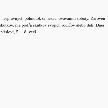
z nesprávnych pohnútok či nezachovávaním soboty. Zároveň
kutkov, nie podľa skutkov svojich rodičov alebo detí. Dnes
rísloví, 5. – 8. verš.