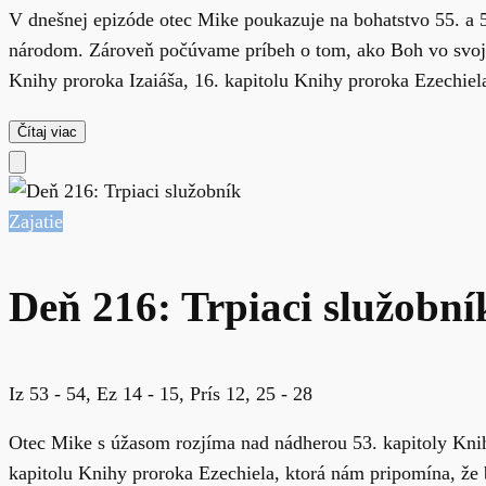
V dnešnej epizóde otec Mike poukazuje na bohatstvo 55. a 
národom. Zároveň počúvame príbeh o tom, ako Boh vo svojom
Knihy proroka Izaiáša, 16. kapitolu Knihy proroka Ezechiela 
Čítaj viac
Zajatie
Deň 216: Trpiaci služobní
Iz 53 - 54, Ez 14 - 15, Prís 12, 25 - 28
Otec Mike s úžasom rozjíma nad nádherou 53. kapitoly Knih
kapitolu Knihy proroka Ezechiela, ktorá nám pripomína, že 