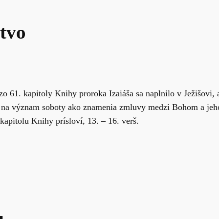
tvo
o 61. kapitoly Knihy proroka Izaiáša sa naplnilo v Ježišovi,
ť na význam soboty ako znamenia zmluvy medzi Bohom a jeho
kapitolu Knihy prísloví, 13. – 16. verš.