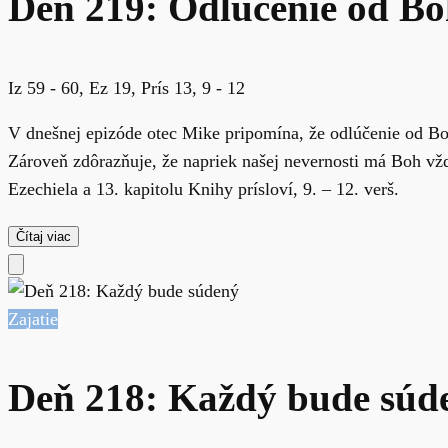
Deň 219: Odlúčenie od B
Iz 59 - 60, Ez 19, Prís 13, 9 - 12
V dnešnej epizóde otec Mike pripomína, že odlúčenie od Bo
Zároveň zdôrazňuje, že napriek našej nevernosti má Boh vžd
Ezechiela a 13. kapitolu Knihy prísloví, 9. – 12. verš.
Čítaj viac
Zajatie
Deň 218: Každý bude súd