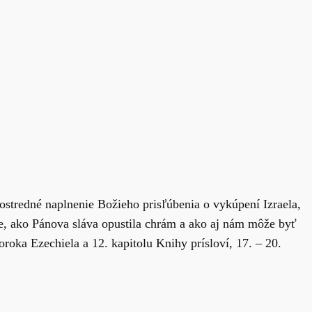
ostredné naplnenie Božieho prisľúbenia o vykúpení Izraela,
áme, ako Pánova sláva opustila chrám a ako aj nám môže byť
roka Ezechiela a 12. kapitolu Knihy prísloví, 17. – 20.