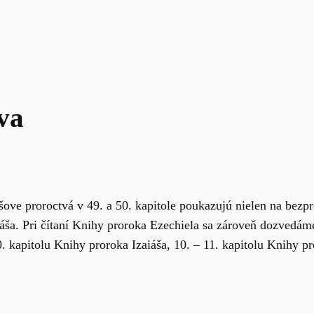
va
ove proroctvá v 49. a 50. kapitole poukazujú nielen na bezpr
esiáša. Pri čítaní Knihy proroka Ezechiela sa zároveň dozved
 kapitolu Knihy proroka Izaiáša, 10. – 11. kapitolu Knihy pro