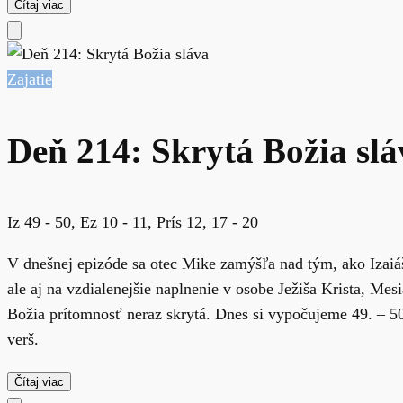
Čítaj viac
Zajatie
Deň 214: Skrytá Božia slá
Iz 49 - 50, Ez 10 - 11, Prís 12, 17 - 20
V dnešnej epizóde sa otec Mike zamýšľa nad tým, ako Izaiáš
ale aj na vzdialenejšie naplnenie v osobe Ježiša Krista, M
Božia prítomnosť neraz skrytá. Dnes si vypočujeme 49. – 50.
verš.
Čítaj viac