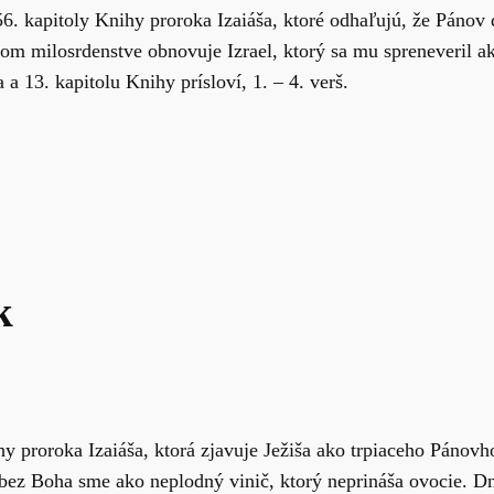
56. kapitoly Knihy proroka Izaiáša, ktoré odhaľujú, že Páno
 milosrdenstve obnovuje Izrael, ktorý sa mu spreneveril ak
a 13. kapitolu Knihy prísloví, 1. – 4. verš.
k
y proroka Izaiáša, ktorá zjavuje Ježiša ako trpiaceho Pánov
bez Boha sme ako neplodný vinič, ktorý neprináša ovocie. Dn