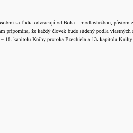
ôsobmi sa ľudia odvracajú od Boha – modloslužbou, pôstom 
ám pripomína, že každý človek bude súdený podľa vlastných s
– 18. kapitolu Knihy proroka Ezechiela a 13. kapitolu Knihy p