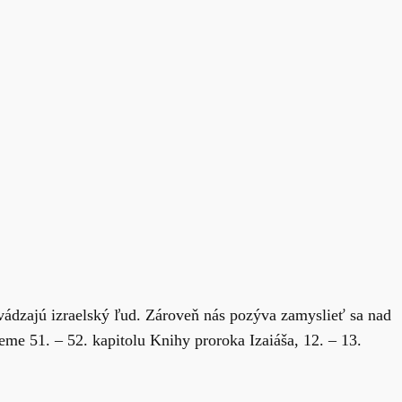
vádzajú izraelský ľud. Zároveň nás pozýva zamyslieť sa nad
me 51. – 52. kapitolu Knihy proroka Izaiáša, 12. – 13.