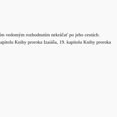
aším vedomým rozhodnutím nekráčať po jeho cestách.
apitolu Knihy proroka Izaiáša, 19. kapitolu Knihy proroka