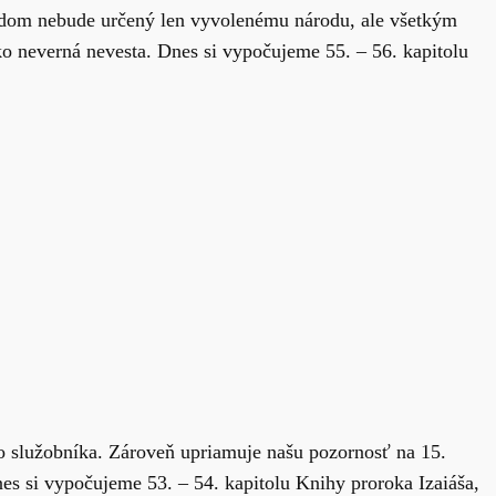
v dom nebude určený len vyvolenému národu, ale všetkým
o neverná nevesta. Dnes si vypočujeme 55. – 56. kapitolu
ho služobníka. Zároveň upriamuje našu pozornosť na 15.
es si vypočujeme 53. – 54. kapitolu Knihy proroka Izaiáša,