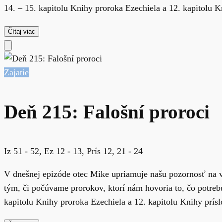
14. – 15. kapitolu Knihy proroka Ezechiela a 12. kapitolu Kn
Čítaj viac
Zajatie
Deň 215: Falošní proroci
Iz 51 - 52, Ez 12 - 13, Prís 12, 21 - 24
V dnešnej epizóde otec Mike upriamuje našu pozornosť na v
tým, či počúvame prorokov, ktorí nám hovoria to, čo potreb
kapitolu Knihy proroka Ezechiela a 12. kapitolu Knihy príslo