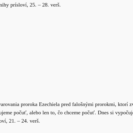
ihy prísloví, 25. – 28. verš.
arovania proroka Ezechiela pred falošnými prorokmi, ktorí z
ujeme počuť, alebo len to, čo chceme počuť. Dnes si vypočuje
ví, 21. – 24. verš.