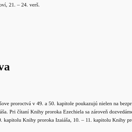
ví, 21. – 24. verš.
va
ove proroctvá v 49. a 50. kapitole poukazujú nielen na bezpr
esiáša. Pri čítaní Knihy proroka Ezechiela sa zároveň dozved
 kapitolu Knihy proroka Izaiáša, 10. – 11. kapitolu Knihy pro