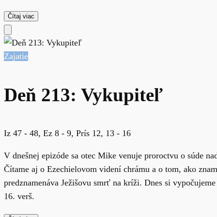
Čítaj viac
Zajatie
Deň 213: Vykupiteľ
Iz 47 - 48, Ez 8 - 9, Prís 12, 13 - 16
V dnešnej epizóde sa otec Mike venuje proroctvu o súde na
Čítame aj o Ezechielovom videní chrámu a o tom, ako znamen
predznamenáva Ježišovu smrť na kríži. Dnes si vypočujeme 47
16. verš.