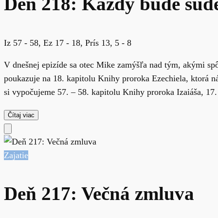
Deň 218: Každý bude súd
Iz 57 - 58, Ez 17 - 18, Prís 13, 5 - 8
V dnešnej epizíde sa otec Mike zamýšľa nad tým, akými sp
poukazuje na 18. kapitolu Knihy proroka Ezechiela, ktorá n
si vypočujeme 57. – 58. kapitolu Knihy proroka Izaiáša, 17. 
Čítaj viac
Zajatie
Deň 217: Večná zmluva