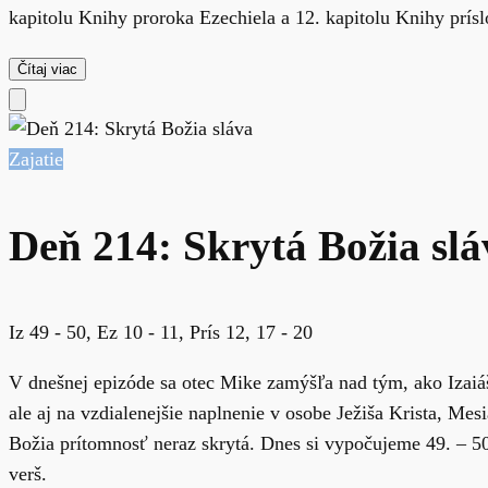
kapitolu Knihy proroka Ezechiela a 12. kapitolu Knihy príslo
Čítaj viac
Zajatie
Deň 214: Skrytá Božia slá
Iz 49 - 50, Ez 10 - 11, Prís 12, 17 - 20
V dnešnej epizóde sa otec Mike zamýšľa nad tým, ako Izaiáš
ale aj na vzdialenejšie naplnenie v osobe Ježiša Krista, M
Božia prítomnosť neraz skrytá. Dnes si vypočujeme 49. – 50.
verš.