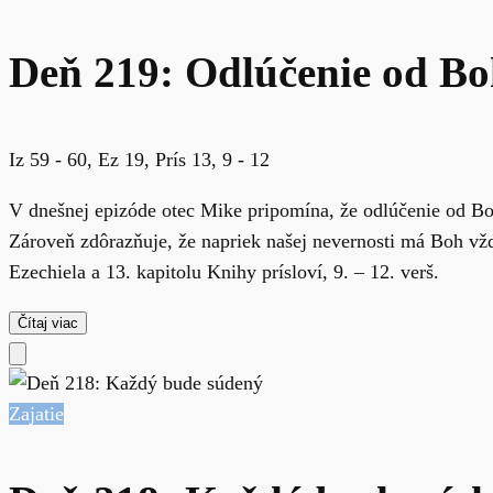
Deň 219: Odlúčenie od B
Iz 59 - 60, Ez 19, Prís 13, 9 - 12
V dnešnej epizóde otec Mike pripomína, že odlúčenie od Bo
Zároveň zdôrazňuje, že napriek našej nevernosti má Boh vžd
Ezechiela a 13. kapitolu Knihy prísloví, 9. – 12. verš.
Čítaj viac
Zajatie