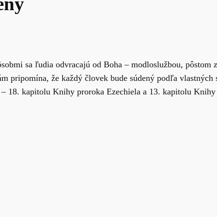
ený
ôsobmi sa ľudia odvracajú od Boha – modloslužbou, pôstom 
ám pripomína, že každý človek bude súdený podľa vlastných s
– 18. kapitolu Knihy proroka Ezechiela a 13. kapitolu Knihy p