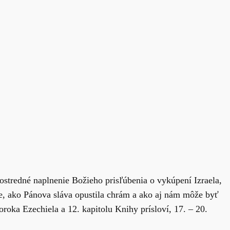
ostredné naplnenie Božieho prisľúbenia o vykúpení Izraela,
áme, ako Pánova sláva opustila chrám a ako aj nám môže byť
roka Ezechiela a 12. kapitolu Knihy prísloví, 17. – 20.