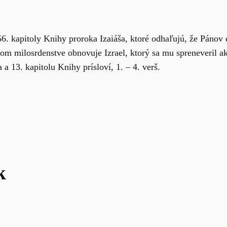
56. kapitoly Knihy proroka Izaiáša, ktoré odhaľujú, že Páno
 milosrdenstve obnovuje Izrael, ktorý sa mu spreneveril ak
a 13. kapitolu Knihy prísloví, 1. – 4. verš.
k