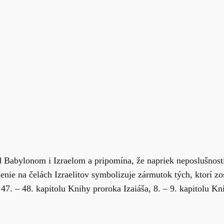
d Babylonom i Izraelom a pripomína, že napriek neposlušnost
ie na čelách Izraelitov symbolizuje zármutok tých, ktorí zo
. – 48. kapitolu Knihy proroka Izaiáša, 8. – 9. kapitolu Kni