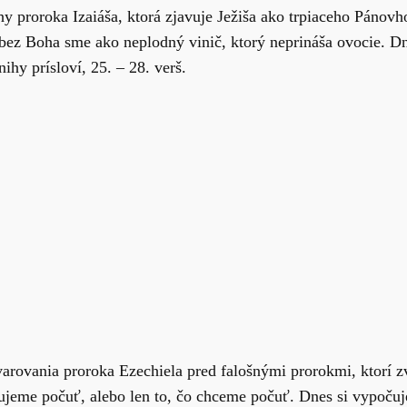
y proroka Izaiáša, ktorá zjavuje Ježiša ako trpiaceho Pánov
bez Boha sme ako neplodný vinič, ktorý neprináša ovocie. Dn
ihy prísloví, 25. – 28. verš.
arovania proroka Ezechiela pred falošnými prorokmi, ktorí z
ujeme počuť, alebo len to, čo chceme počuť. Dnes si vypočuje