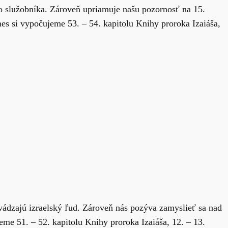
ho služobníka. Zároveň upriamuje našu pozornosť na 15.
es si vypočujeme 53. – 54. kapitolu Knihy proroka Izaiáša,
vádzajú izraelský ľud. Zároveň nás pozýva zamyslieť sa nad
me 51. – 52. kapitolu Knihy proroka Izaiáša, 12. – 13.