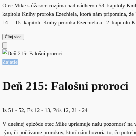
Otec Mike s úžasom rozjíma nad nádherou 53. kapitoly Knih
kapitolu Knihy proroka Ezechiela, ktorá nám pripomína, že 
14. – 15. kapitolu Knihy proroka Ezechiela a 12. kapitolu Kn
Čítaj viac
Zajatie
Deň 215: Falošní proroci
Iz 51 - 52, Ez 12 - 13, Prís 12, 21 - 24
V dnešnej epizóde otec Mike upriamuje našu pozornosť na v
tým, či počúvame prorokov, ktorí nám hovoria to, čo potreb