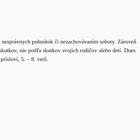
z nesprávnych pohnútok či nezachovávaním soboty. Zároveň
kutkov, nie podľa skutkov svojich rodičov alebo detí. Dnes
rísloví, 5. – 8. verš.