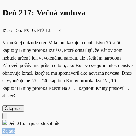
Deň 217: Večná zmluva
Iz 55 - 56, Ez 16, Prís 13, 1 - 4
V dnešnej epizóde otec Mike poukazuje na bohatstvo 55. a 56.
kapitoly Knihy proroka Izaiáša, ktoré odhaľujú, že Pánov dom
nebude určený len vyvolenému národu, ale všetkým národom.
Zároveň počúvame príbeh o tom, ako Boh vo svojom milosrdenstve
obnovuje Izrael, ktorý sa mu spreneveril ako neverná nevesta. Dnes
si vypočujeme 55. – 56. kapitolu Knihy proroka Izaiáša, 16.
kapitolu Knihy proroka Ezechiela a 13. kapitolu Knihy prísloví, 1. –
4. verš.
Čítaj viac
Zajatie