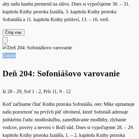
aby našu hanbu premenil na slávu. Dnes si vypočujeme 30. – 31.
kapitolu Knihy proroka Izaiáša, 3. kapitolu Knihy proroka
Sofoniáša a 11. kapitolu Knihy prísloví, 13. – 16. verš.
Čítaj viac
Zajatie
Deň 204: Sofoniášovo varovanie
Iz 28 - 29, Sof 1 - 2, Prís 11, 9 - 12
Keď začíname čítať Knihu proroka Sofoniáša, otec Mike upriamuje
našu pozornosť na prvých päť obvinení, ktoré Sofoniáš adresuje
judskému ľudu: modloslužbu, zanedbávanie modlitby, zlyhanie
vodcov, povery a neveru v Boží súd. Dnes si vypočujeme 28. – 29.
kapitolu Knihy proroka Izaiáša, 1. – 2. kapitolu Knihy proroka