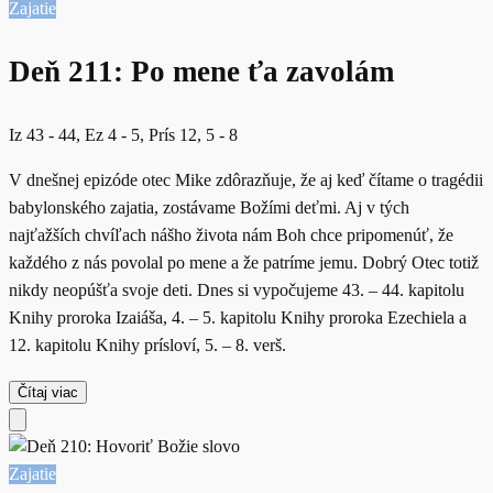
Zajatie
Deň 211: Po mene ťa zavolám
Iz 43 - 44, Ez 4 - 5, Prís 12, 5 - 8
V dnešnej epizóde otec Mike zdôrazňuje, že aj keď čítame o tragédii
babylonského zajatia, zostávame Božími deťmi. Aj v tých
najťažších chvíľach nášho života nám Boh chce pripomenúť, že
každého z nás povolal po mene a že patríme jemu. Dobrý Otec totiž
nikdy neopúšťa svoje deti. Dnes si vypočujeme 43. – 44. kapitolu
Knihy proroka Izaiáša, 4. – 5. kapitolu Knihy proroka Ezechiela a
12. kapitolu Knihy prísloví, 5. – 8. verš.
Čítaj viac
Zajatie