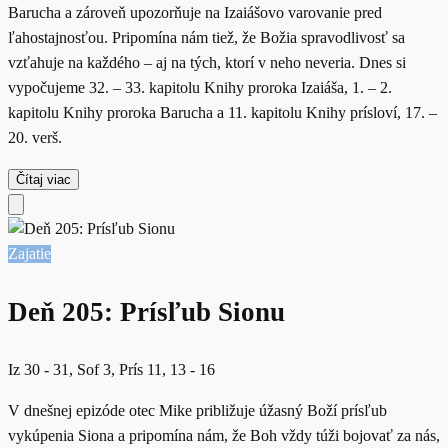
Barucha a zároveň upozorňuje na Izaiášovo varovanie pred
ľahostajnosťou. Pripomína nám tiež, že Božia spravodlivosť sa
vzťahuje na každého – aj na tých, ktorí v neho neveria. Dnes si
vypočujeme 32. – 33. kapitolu Knihy proroka Izaiáša, 1. – 2.
kapitolu Knihy proroka Barucha a 11. kapitolu Knihy prísloví, 17. –
20. verš.
Čítaj viac
Zajatie
Deň 205: Prísľub Sionu
Iz 30 - 31, Sof 3, Prís 11, 13 - 16
V dnešnej epizóde otec Mike približuje úžasný Boží prísľub
vykúpenia Siona a pripomína nám, že Boh vždy túži bojovať za nás,