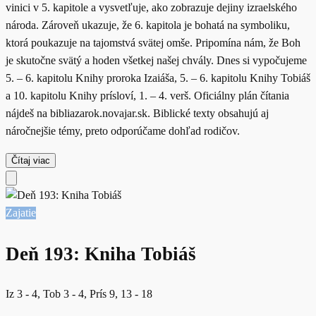
vinici v 5. kapitole a vysvetľuje, ako zobrazuje dejiny izraelského
národa. Zároveň ukazuje, že 6. kapitola je bohatá na symboliku,
ktorá poukazuje na tajomstvá svätej omše. Pripomína nám, že Boh
je skutočne svätý a hoden všetkej našej chvály. Dnes si vypočujeme
5. – 6. kapitolu Knihy proroka Izaiáša, 5. – 6. kapitolu Knihy Tobiáš
a 10. kapitolu Knihy prísloví, 1. – 4. verš. Oficiálny plán čítania
nájdeš na bibliazarok.novajar.sk. Biblické texty obsahujú aj
náročnejšie témy, preto odporúčame dohľad rodičov.
Čítaj viac
Zajatie
Deň 193: Kniha Tobiáš
Iz 3 - 4, Tob 3 - 4, Prís 9, 13 - 18