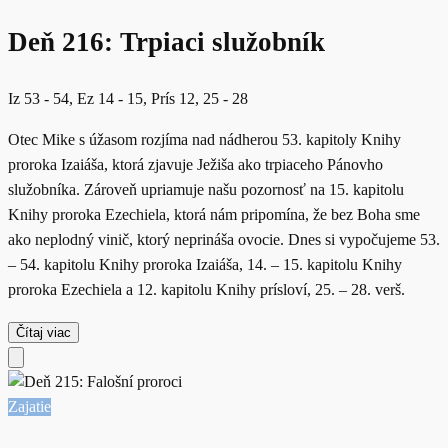
Deň 216: Trpiaci služobník
Iz 53 - 54, Ez 14 - 15, Prís 12, 25 - 28
Otec Mike s úžasom rozjíma nad nádherou 53. kapitoly Knihy
proroka Izaiáša, ktorá zjavuje Ježiša ako trpiaceho Pánovho
služobníka. Zároveň upriamuje našu pozornosť na 15. kapitolu
Knihy proroka Ezechiela, ktorá nám pripomína, že bez Boha sme
ako neplodný vinič, ktorý neprináša ovocie. Dnes si vypočujeme 53.
– 54. kapitolu Knihy proroka Izaiáša, 14. – 15. kapitolu Knihy
proroka Ezechiela a 12. kapitolu Knihy prísloví, 25. – 28. verš.
Čítaj viac
Zajatie