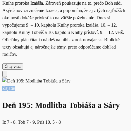
Knihe proroka Izaiáša. Zároveň poukazuje na to, prečo Boh súdi
Asýrčanov za zničenie Izraela, a pripomína, že aj z tých najťažších
okolností dokáže priviesť to najväčšie požehnanie. Dnes si
vypočujeme 9. – 10. kapitolu Knihy proroka Izaiáša, 10. – 12.
kapitolu Knihy Tobiáš a 10. kapitolu Knihy prísloví, 9. – 12. verš.
Oficiálny plán čítania nájdeš na bibliazarok.novajar.sk. Biblické
texty obsahujú aj náročnejšie témy, preto odporúčame dohľad
rodičov.
Čítaj viac
Zajatie
Deň 195: Modlitba Tobiáša a Sáry
Iz 7 - 8, Tob 7 - 9, Prís 10, 5 - 8