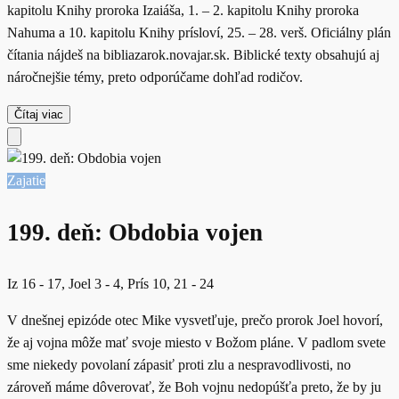
kapitolu Knihy proroka Izaiáša, 1. – 2. kapitolu Knihy proroka
Nahuma a 10. kapitolu Knihy prísloví, 25. – 28. verš. Oficiálny plán
čítania nájdeš na bibliazarok.novajar.sk. Biblické texty obsahujú aj
náročnejšie témy, preto odporúčame dohľad rodičov.
Čítaj viac
Zajatie
199. deň: Obdobia vojen
Iz 16 - 17, Joel 3 - 4, Prís 10, 21 - 24
V dnešnej epizóde otec Mike vysvetľuje, prečo prorok Joel hovorí,
že aj vojna môže mať svoje miesto v Božom pláne. V padlom svete
sme niekedy povolaní zápasiť proti zlu a nespravodlivosti, no
zároveň máme dôverovať, že Boh vojnu nedopúšťa preto, že by ju