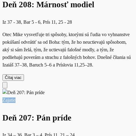
Deň 208: Márnosť modiel
Iz 37 - 38, Bar 5 - 6, Prís 11, 25 - 28
Otec Mike vysvetľuje tri spôsoby, ktorými sú ľudia vo vyhnanstve
pokúšaní odvrátiť sa od Boha: tým, že ho neuctievajú spôsobom,
aký si sám želá, tým, že uctievajú falošné modly, a tým, že
podliehajú poverám a strachu z falošných bohov. Dnešné čítania sú
Izaiáš 37–38, Baruch 5–6 a Príslovia 11,25–28.
Čítaj viac
Zajatie
Deň 207: Pán príde
Iz 34 – 36, Bar 3 – 4, Prís 11, 21 – 24