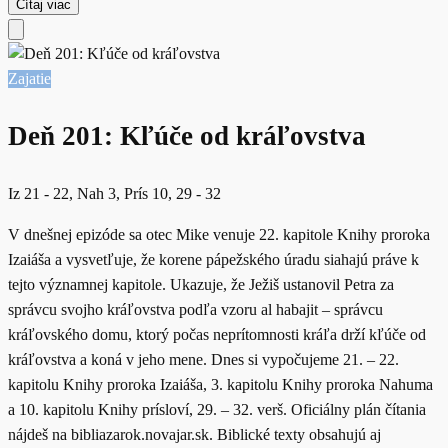
Čítaj viac
Zajatie
Deň 201: Kľúče od kráľovstva
Iz 21 - 22, Nah 3, Prís 10, 29 - 32
V dnešnej epizóde sa otec Mike venuje 22. kapitole Knihy proroka
Izaiáša a vysvetľuje, že korene pápežského úradu siahajú práve k
tejto významnej kapitole. Ukazuje, že Ježiš ustanovil Petra za
správcu svojho kráľovstva podľa vzoru al habajit – správcu
kráľovského domu, ktorý počas neprítomnosti kráľa drží kľúče od
kráľovstva a koná v jeho mene. Dnes si vypočujeme 21. – 22.
kapitolu Knihy proroka Izaiáša, 3. kapitolu Knihy proroka Nahuma
a 10. kapitolu Knihy prísloví, 29. – 32. verš. Oficiálny plán čítania
nájdeš na bibliazarok.novajar.sk. Biblické texty obsahujú aj