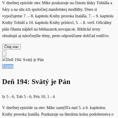
V dnešnej epizóde otec Mike poukazuje na čistotu lásky Tobiáša a
Sáry a na silu ich spoločnej manželskej modlitby. Dnes si
vypočujeme 7. – 8. kapitolu Knihy proroka Izaiáša, 7. – 9. kapitolu
Knihy Tobiáš a 10. kapitolu Knihy prísloví, 5. – 8. verš. Oficiálny
plán čítania nájdeš na bibliazarok.novajar.sk. Biblické texty
obsahujú aj náročnejšie témy, preto odporúčame dohľad rodičov.
Čítaj viac
Zajatie
Deň 194: Svätý je Pán
Iz 5 - 6, Tob 5 - 6, Prís 10, 1 - 4
V dnešnej epizóde sa otec Mike zamýšľa nad 5. a 6. kapitolou
Knihy proroka Izaiáša. Poukazuje na literárnu krásu podobenstva o