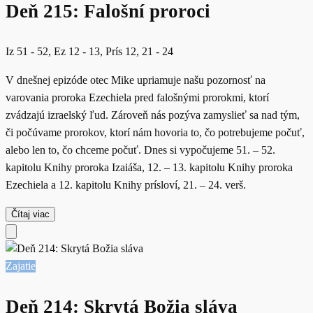
Deň 215: Falošní proroci
Iz 51 - 52, Ez 12 - 13, Prís 12, 21 - 24
V dnešnej epizóde otec Mike upriamuje našu pozornosť na
varovania proroka Ezechiela pred falošnými prorokmi, ktorí
zvádzajú izraelský ľud. Zároveň nás pozýva zamyslieť sa nad tým,
či počúvame prorokov, ktorí nám hovoria to, čo potrebujeme počuť,
alebo len to, čo chceme počuť. Dnes si vypočujeme 51. – 52.
kapitolu Knihy proroka Izaiáša, 12. – 13. kapitolu Knihy proroka
Ezechiela a 12. kapitolu Knihy prísloví, 21. – 24. verš.
Čítaj viac
Zajatie
Deň 214: Skrytá Božia sláva