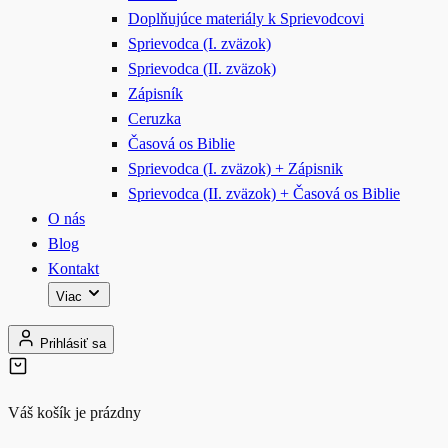
Doplňujúce materiály k Sprievodcovi
Sprievodca (I. zväzok)
Sprievodca (II. zväzok)
Zápisník
Ceruzka
Časová os Biblie
Sprievodca (I. zväzok) + Zápisnik
Sprievodca (II. zväzok) + Časová os Biblie
O nás
Blog
Kontakt
Viac
Prihlásiť sa
Váš košík je prázdny