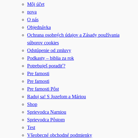
Môj účet
nova
O nás
Objednávka
Ochrana osobných údajov a Zásady používania
súborov cookies
Odstúpenie od zmluvy
Podkasty – biblia za rok
Potrebuješ poradiť?
Pre farnosti
Pre farnosti
Pre farnosti Pôst
Raduj sa! S Jozefom a Máriou
Shop
Sprievodca Narniou
Sprievodca Pôstom
Test
Všeobecné obchodné podmienky