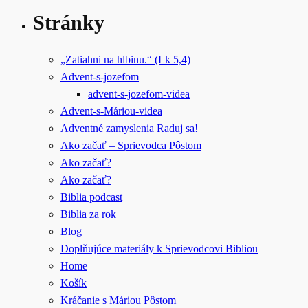
Stránky
„Zatiahni na hlbinu.“ (Lk 5,4)
Advent-s-jozefom
advent-s-jozefom-videa
Advent-s-Máriou-videa
Adventné zamyslenia Raduj sa!
Ako začať – Sprievodca Pôstom
Ako začať?
Ako začať?
Biblia podcast
Biblia za rok
Blog
Doplňujúce materiály k Sprievodcovi Bibliou
Home
Košík
Kráčanie s Máriou Pôstom